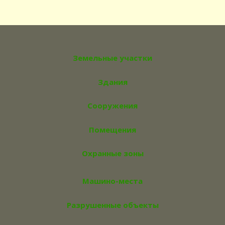
Земельные участки
Здания
Сооружения
Помещения
Охранные зоны
Машино-места
Разрушенные объекты